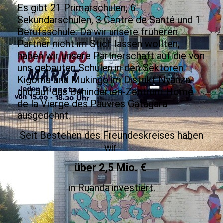
Es gibt 21 Primarschulen, 6
Sekundarschulen, 3 Centre de Santé und 1
Berufsschule. Da wir unsere früheren
Partner nicht im Stich lassen wollten,
haben wir unsere Partnerschaft auf die von
uns gebauten Schulen in den Sektoren
Kigoma und Mukingo im Distrikt Nyanza
und auf das Behinderten-Zentrum Home
de la Vierge des Pauvres Gatagara
ausgedehnt.
Seit Bestehen des Freundeskreises haben
wir
über 2,5 Mio. €
in Ruanda investiert.