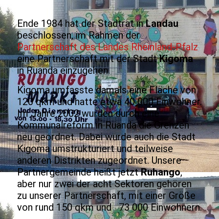
Ende 1984 hat der Stadtrat in
Landau
beschlossen, im Rahmen der
Partnerschaft des Landes Rheinland-Pfalz
eine Partnerschaft mit der Stadt
Kigoma
in Ruanda einzugehen.
Kigoma umfasste damals eine Fläche von
120 qkm und hatte etwa 40 000 Einwohner.
Im Jahre 2002 wurden durch eine
Kommunalreform in Ruanda die Grenzen
neu geordnet. Dabei wurde auch die Stadt
Kigoma umstrukturiert und teilweise
anderen Distrikten zugeordnet. Unsere
Partnergemeinde heißt jetzt
Ruhango
,
aber nur zwei der acht Sektoren gehören
zu unserer Partnerschaft, mit einer Größe
von rund 150 qkm und 73 000 Einwohnern.