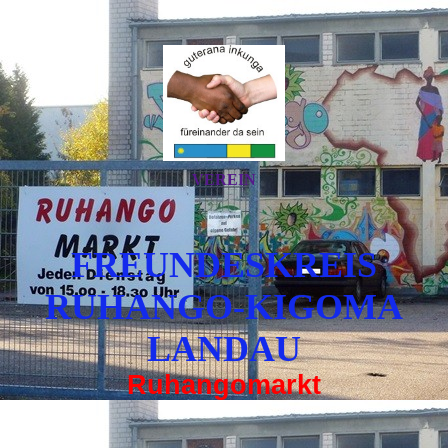
VEREIN
FREUNDESKREIS
RUHANGO-KIGOMA
LANDAU
Ruhangomarkt